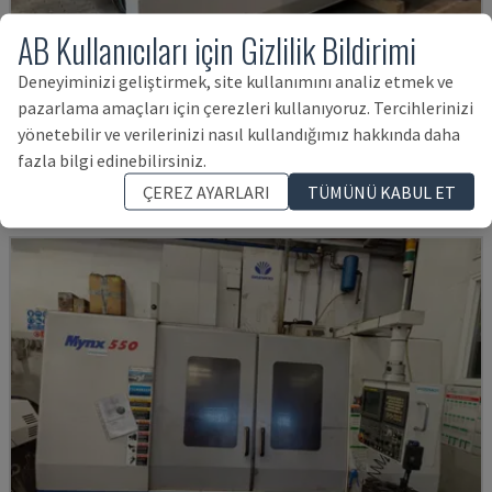
AB Kullanıcıları için Gizlilik Bildirimi
U5-1530
Deneyiminizi geliştirmek, site kullanımını analiz etmek ve
pazarlama amaçları için çerezleri kullanıyoruz. Tercihlerinizi
SPINNER - DIKEY İŞLEME MERKEZI
yönetebilir ve verilerinizi nasıl kullandığımız hakkında daha
ALMANYA
2021
6.000 SAAT
fazla bilgi edinebilirsiniz.
7,995,994 TL
ÇEREZ AYARLARI
TÜMÜNÜ KABUL ET