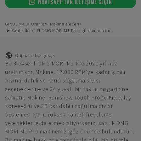
WHATSAPP'TAN ILETIŞIME GEÇIN
GINDUMAC
Ürünler
Makine aletleri
➤ Satılık İkinci El DMG MORI M1 Pro | gindumac.com
Orijinal dilde göster
Bu 3 eksenli DMG MORI M1 Pro 2021 yılında
üretilmiştir. Makine, 12.000 RPM'ye kadar iş mili
hızına, dahili ve harici soğutma sıvısı
seçeneklerine ve 24 yuvalı bir takım magazinine
sahiptir. Makine, Renishaw Touch Probe-Kit, talaş
konveyörü ve 20 bar dahili soğutma sıvısı
beslemesi içerir. Yüksek kaliteli frezeleme
yetenekleri elde etmek istiyorsanız, satılık DMG
MORI M1 Pro makinemizi göz önünde bulundurun.
Bu makine hakkında daha fazla bilgi için bizimle