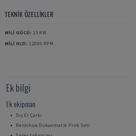
TEKNIK ÖZELLIKLER
MILI GÜCÜ
:
13 KW
MILI HIZI
:
12000 RPM
Ek bilgi
Ek ekipman
Dış El Çarkı
Renishaw Dokunmatik Prob Seti
Sprey tabancası