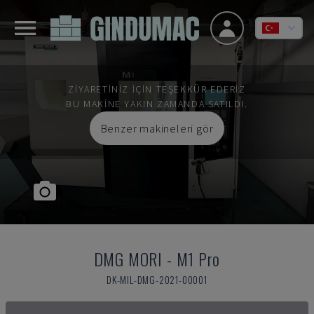
ZIYARETINIZ IÇIN TEŞEKKÜR EDERIZ
BU MAKINE YAKIN ZAMANDA SATILDI.
Benzer makineleri gör
DMG MORI
-
M1 Pro
DK-MIL-DMG-2021-00001