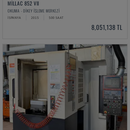
MILLAC 852 VII
OKUMA - DIKEY İŞLEME MERKEZI
İSPANYA
2015
500 SAAT
8,051,138 TL