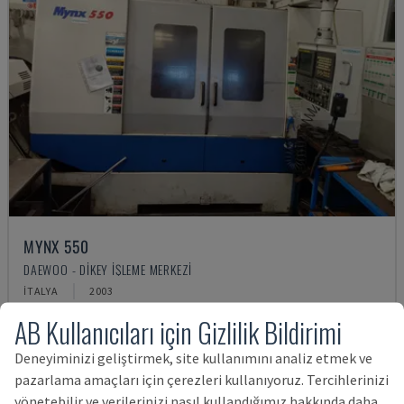
MYNX 550
DAEWOO - DIKEY İŞLEME MERKEZI
İTALYA
2003
1,154,248 TL
AB Kullanıcıları için Gizlilik Bildirimi
Deneyiminizi geliştirmek, site kullanımını analiz etmek ve
pazarlama amaçları için çerezleri kullanıyoruz. Tercihlerinizi
yönetebilir ve verilerinizi nasıl kullandığımız hakkında daha