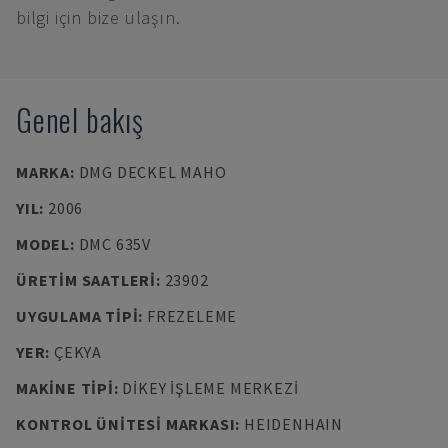
bilgi için bize ulaşın.
Genel bakış
MARKA
:
DMG DECKEL MAHO
YIL
:
2006
MODEL
:
DMC 635V
ÜRETIM SAATLERI
:
23902
UYGULAMA TIPI
:
FREZELEME
YER
:
ÇEKYA
MAKINE TIPI
:
DIKEY İŞLEME MERKEZI
KONTROL ÜNITESI MARKASI
:
HEIDENHAIN