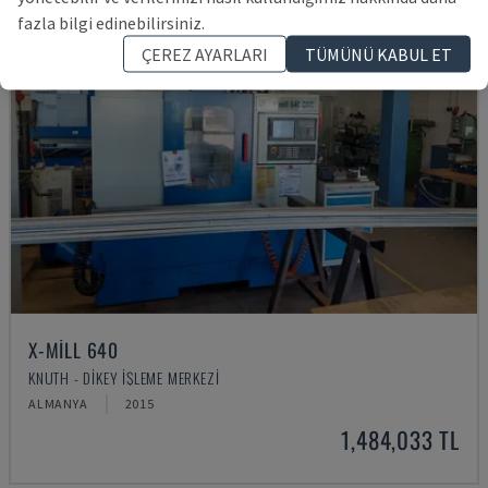
fazla bilgi edinebilirsiniz.
ÇEREZ AYARLARI
TÜMÜNÜ KABUL ET
X-MILL 640
KNUTH - DIKEY İŞLEME MERKEZI
ALMANYA
2015
1,484,033 TL