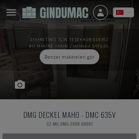
ZIYARETINIZ IÇIN TEŞEKKÜR EDERIZ
BU MAKINE YAKIN ZAMANDA SATILDI.
Benzer makineleri gör
DMG DECKEL MAHO
-
DMC 635V
CZ-MIL-DMG-2006-00001