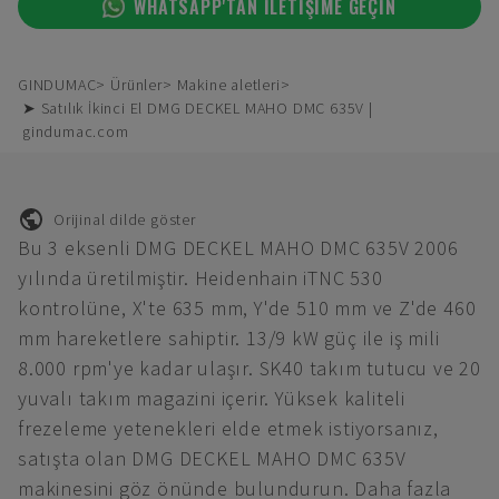
WHATSAPP'TAN ILETIŞIME GEÇIN
GINDUMAC
Ürünler
Makine aletleri
➤ Satılık İkinci El DMG DECKEL MAHO DMC 635V |
gindumac.com
Orijinal dilde göster
Bu 3 eksenli DMG DECKEL MAHO DMC 635V 2006
yılında üretilmiştir. Heidenhain iTNC 530
kontrolüne, X'te 635 mm, Y'de 510 mm ve Z'de 460
mm hareketlere sahiptir. 13/9 kW güç ile iş mili
8.000 rpm'ye kadar ulaşır. SK40 takım tutucu ve 20
yuvalı takım magazini içerir. Yüksek kaliteli
frezeleme yetenekleri elde etmek istiyorsanız,
satışta olan DMG DECKEL MAHO DMC 635V
makinesini göz önünde bulundurun. Daha fazla