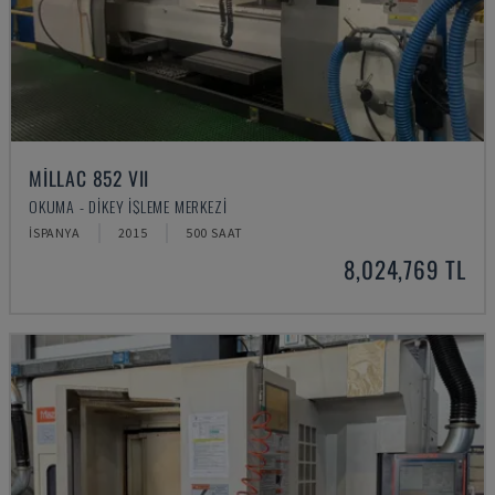
MILLAC 852 VII
OKUMA - DIKEY İŞLEME MERKEZI
İSPANYA
2015
500 SAAT
8,024,769 TL