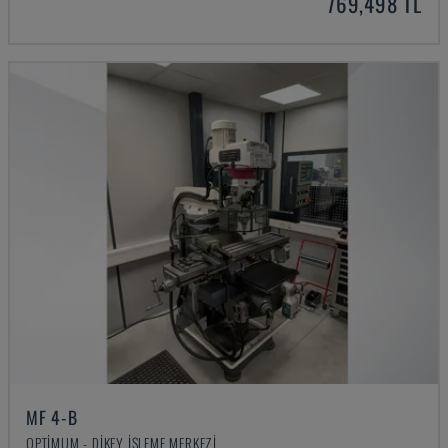
769,498 TL
MF 4-B
OPTIMUM - DIKEY İŞLEME MERKEZI