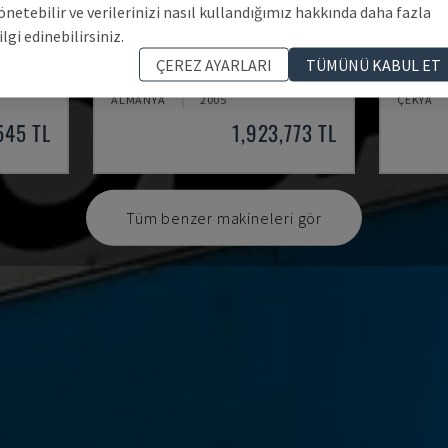
önetebilir ve verilerinizi nasıl kullandığımız hakkında daha fazla
ilgi edinebilirsiniz.
RNS 55
S30 LE
ÇEREZ AYARLARI
TÜMÜNÜ KABUL ET
 MAKINASI
KAPP - SILINDIRIK TAŞLAMA MAKINASI
STUDER -
ALMANYA
2005
ÇEKYA
545 TL
1,923,773 TL
Tüm benzer makineleri gör