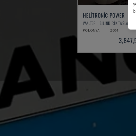
y
b
HELITRONIC POWER
WALTER - SILINDIRIK TAŞLAMA
POLONYA
2004
3,847,