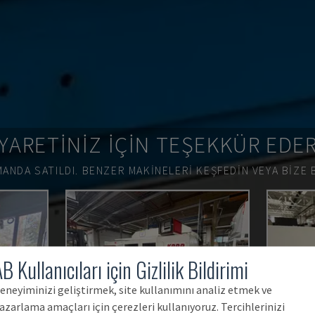
YARETINIZ IÇIN TEŞEKKÜR EDE
ANDA SATILDI.
BENZER MAKINELERI KEŞFEDIN VEYA BIZE 
B Kullanıcıları için Gizlilik Bildirimi
eneyiminizi geliştirmek, site kullanımını analiz etmek ve
azarlama amaçları için çerezleri kullanıyoruz. Tercihlerinizi