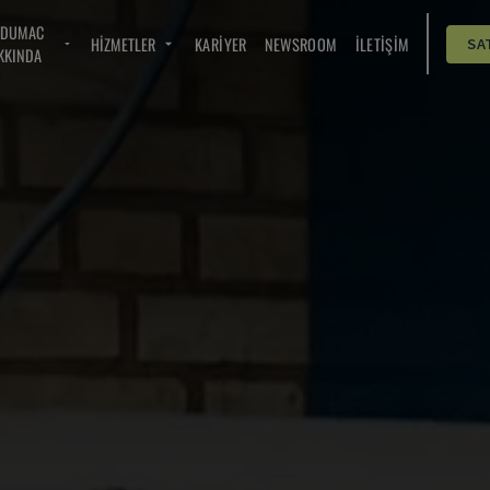
NDUMAC
HIZMETLER
KARIYER
NEWSROOM
İLETIŞIM
SA
KKINDA