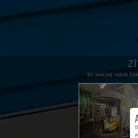
ZI
BU MAKINE YAKIN ZAM
A
D
p