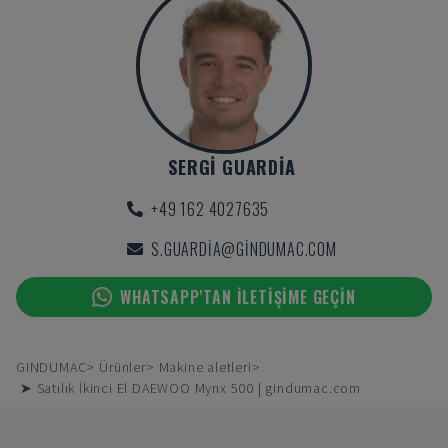
SERGI GUARDIA
+49 162 4027635
S.GUARDIA@GINDUMAC.COM
WHATSAPP'TAN ILETIŞIME GEÇIN
GINDUMAC
Ürünler
Makine aletleri
➤ Satılık İkinci El DAEWOO Mynx 500 | gindumac.com