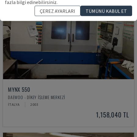
fazla bilgi edinebilirsiniz.
ÇEREZ AYARLARI
TÜMÜNÜ KABUL ET
MYNX 550
DAEWOO - DIKEY İŞLEME MERKEZI
İTALYA
2003
1,158,040 TL