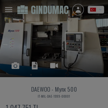
DAEWOO
-
Mynx 500
IT-MIL-DAE-1999-00001
1,047,751 TL