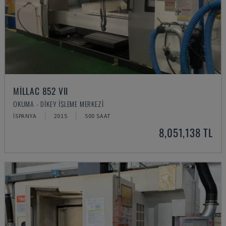
MILLAC 852 VII
OKUMA - DIKEY İŞLEME MERKEZI
İSPANYA
2015
500 SAAT
8,051,138 TL