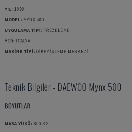
YIL
:
1999
MODEL
:
MYNX 500
UYGULAMA TIPI
:
FREZELEME
YER
:
İTALYA
MAKINE TIPI
:
DIKEY İŞLEME MERKEZI
Teknik Bilgiler
-
DAEWOO
Mynx 500
BOYUTLAR
MASA YÜKÜ
:
800 KG