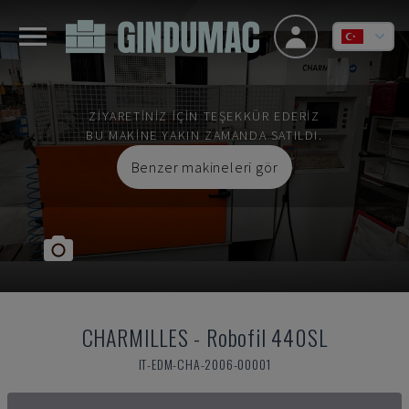
ZIYARETINIZ IÇIN TEŞEKKÜR EDERIZ
BU MAKINE YAKIN ZAMANDA SATILDI.
Benzer makineleri gör
CHARMILLES
-
Robofil 440SL
IT-EDM-CHA-2006-00001