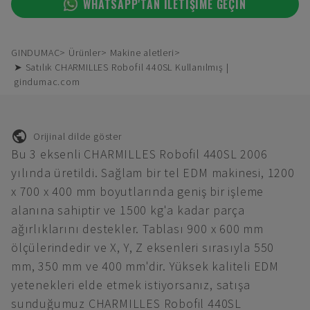
WHATSAPP'TAN ILETIŞIME GEÇIN
GINDUMAC
Ürünler
Makine aletleri
➤ Satılık CHARMILLES Robofil 440SL Kullanılmış |
gindumac.com
Orijinal dilde göster
Bu 3 eksenli CHARMILLES Robofil 440SL 2006
yılında üretildi. Sağlam bir tel EDM makinesi, 1200
x 700 x 400 mm boyutlarında geniş bir işleme
alanına sahiptir ve 1500 kg'a kadar parça
ağırlıklarını destekler. Tablası 900 x 600 mm
ölçülerindedir ve X, Y, Z eksenleri sırasıyla 550
mm, 350 mm ve 400 mm'dir. Yüksek kaliteli EDM
yetenekleri elde etmek istiyorsanız, satışa
sunduğumuz CHARMILLES Robofil 440SL