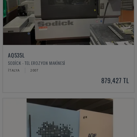
AQ535L
SODICK - TEL EROZYON MAKINESI
İTALYA
2007
879,427 TL