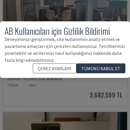
AB Kullanıcıları için Gizlilik Bildirimi
Deneyiminizi geliştirmek, site kullanımını analiz etmek ve
pazarlama amaçları için çerezleri kullanıyoruz. Tercihlerinizi
yönetebilir ve verilerinizi nasıl kullandığımız hakkında daha
fazla bilgi edinebilirsiniz.
ÇEREZ AYARLARI
TÜMÜNÜ KABUL ET
AG 600 L
SODICK - TEL EROZYON MAKINESI
İTALYA
2011
3,682,599 TL