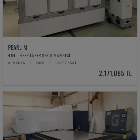
PEARL M
4JET - FIBER LAZER KESIM MAKINESI
ALMANYA
2020
12.992 SAAT
2,171,085 TL