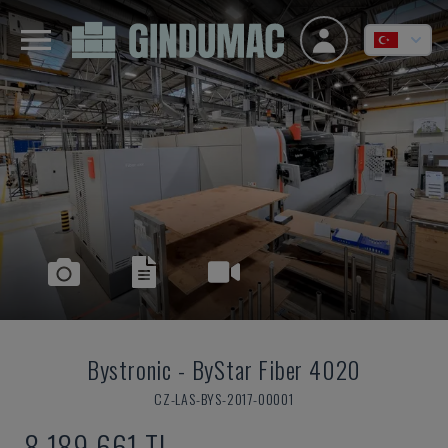
Bystronic
-
ByStar Fiber 4020
CZ-LAS-BYS-2017-00001
8,189,661 TL