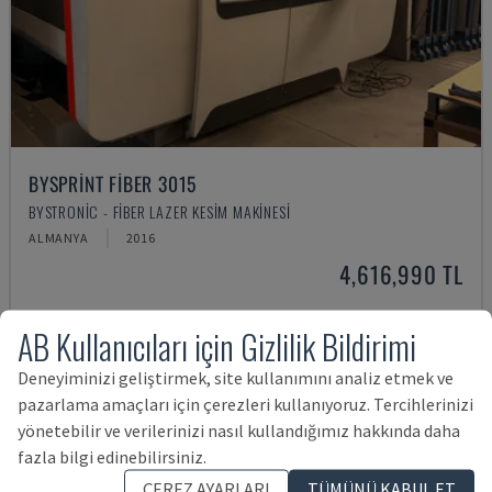
BYSPRINT FIBER 3015
BYSTRONIC - FIBER LAZER KESIM MAKINESI
ALMANYA
2016
4,616,990 TL
AB Kullanıcıları için Gizlilik Bildirimi
Deneyiminizi geliştirmek, site kullanımını analiz etmek ve
pazarlama amaçları için çerezleri kullanıyoruz. Tercihlerinizi
yönetebilir ve verilerinizi nasıl kullandığımız hakkında daha
fazla bilgi edinebilirsiniz.
ÇEREZ AYARLARI
TÜMÜNÜ KABUL ET