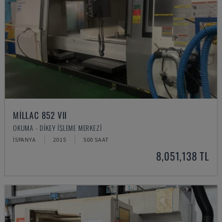
MILLAC 852 VII
OKUMA - DIKEY İŞLEME MERKEZI
İSPANYA
2015
500 SAAT
8,051,138 TL