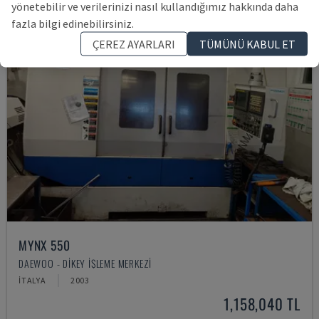
yönetebilir ve verilerinizi nasıl kullandığımız hakkında daha
fazla bilgi edinebilirsiniz.
ÇEREZ AYARLARI
TÜMÜNÜ KABUL ET
MYNX 550
DAEWOO - DIKEY İŞLEME MERKEZI
İTALYA
2003
1,158,040 TL