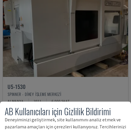
U5-1530
SPINNER - DIKEY İŞLEME MERKEZI
ALMANYA
2021
6.000 SAAT
AB Kullanıcıları için Gizlilik Bildirimi
7,995,994 TL
Deneyiminizi geliştirmek, site kullanımını analiz etmek ve
pazarlama amaçları için çerezleri kullanıyoruz. Tercihlerinizi