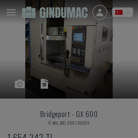
Bridgeport
-
GX 600
IT-MIL-BRI-2007-00002
1,654,343 TL