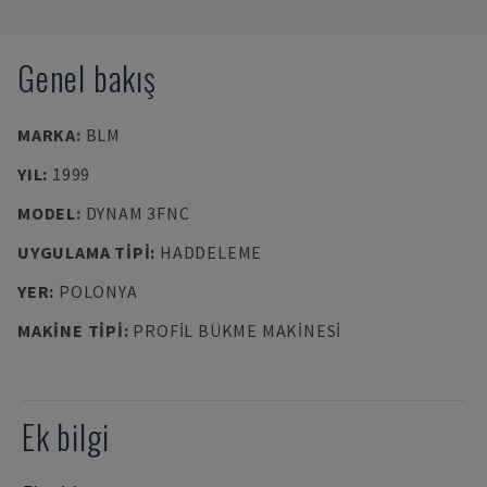
Genel bakış
MARKA
:
BLM
YIL
:
1999
MODEL
:
DYNAM 3FNC
UYGULAMA TIPI
:
HADDELEME
YER
:
POLONYA
MAKINE TIPI
:
PROFIL BÜKME MAKINESI
Ek bilgi