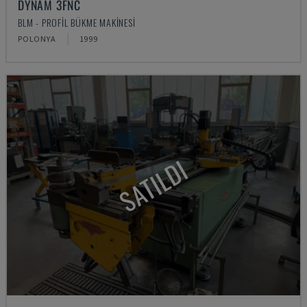
DYNAM 3FNC
BLM - PROFIL BÜKME MAKINESI
POLONYA
1999
SATILDI