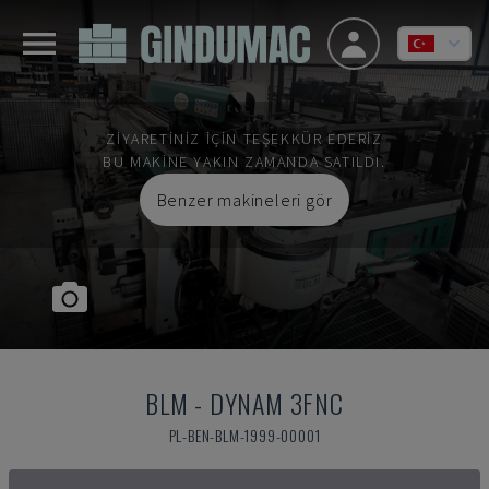
ZIYARETINIZ IÇIN TEŞEKKÜR EDERIZ
BU MAKINE YAKIN ZAMANDA SATILDI.
Benzer makineleri gör
BLM
-
DYNAM 3FNC
PL-BEN-BLM-1999-00001