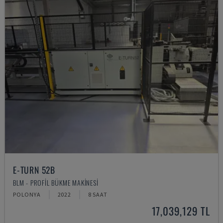
E-TURN 52B
BLM - PROFIL BÜKME MAKINESI
POLONYA
2022
8 SAAT
17,039,129 TL