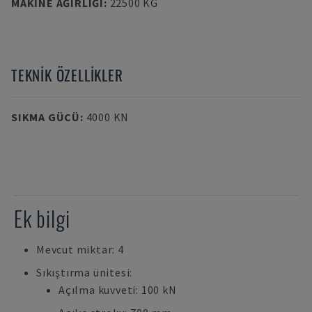
MAKINE AĞIRLIĞI
:
22500 KG
TEKNIK ÖZELLIKLER
SIKMA GÜCÜ
:
4000 KN
Ek bilgi
Mevcut miktar: 4
Sıkıştırma ünitesi:
Açılma kuvveti: 100 kN