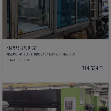
KM 575-2700 C2
KRAUSS MAFFEI - HIDROLIK ENJEKSIYON MAKINESI
ÇEKYA
2006
714,534 TL