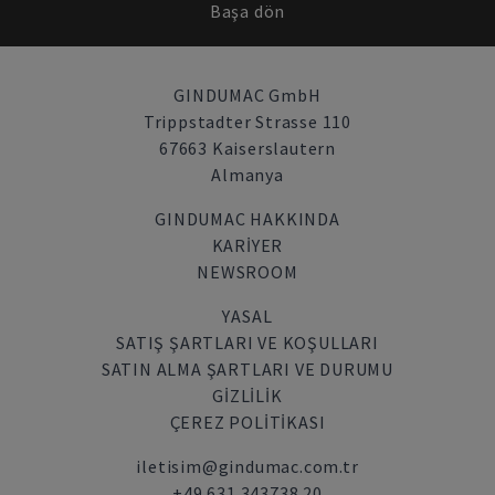
Başa dön
GINDUMAC GmbH
Trippstadter Strasse 110
67663 Kaiserslautern
Almanya
GINDUMAC HAKKINDA
KARIYER
NEWSROOM
YASAL
SATIŞ ŞARTLARI VE KOŞULLARI
SATIN ALMA ŞARTLARI VE DURUMU
GİZLİLİK
ÇEREZ POLITIKASI
iletisim@gindumac.com.tr
+49 631 343738 20