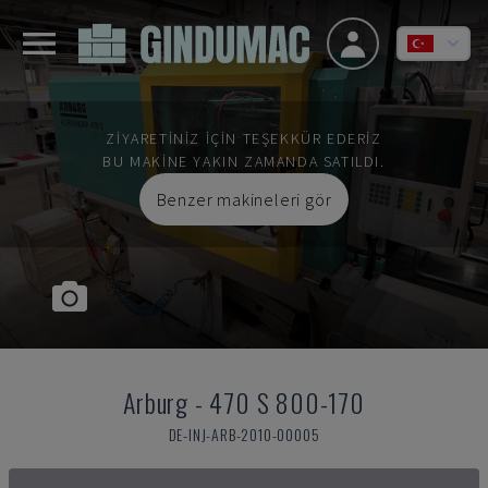
ZIYARETINIZ IÇIN TEŞEKKÜR EDERIZ
BU MAKINE YAKIN ZAMANDA SATILDI.
Benzer makineleri gör
Arburg
-
470 S 800-170
DE-INJ-ARB-2010-00005