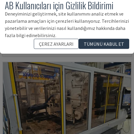
AB Kullanıcıları için Gizlilik Bildirimi
Deneyiminizi geliştirmek, site kullanımını analiz etmek ve
NEO.E55/E110H
pazarlama amaçları için çerezleri kullanıyoruz. Tercihlerinizi
TEDERIC - HIDROLIK ENJEKSIYON MAKINESI
yönetebilir ve verilerinizi nasıl kullandığımız hakkında daha
fazla bilgi edinebilirsiniz.
ALMANYA
2023
260 SAAT
3,417,395 TL
ÇEREZ AYARLARI
TÜMÜNÜ KABUL ET