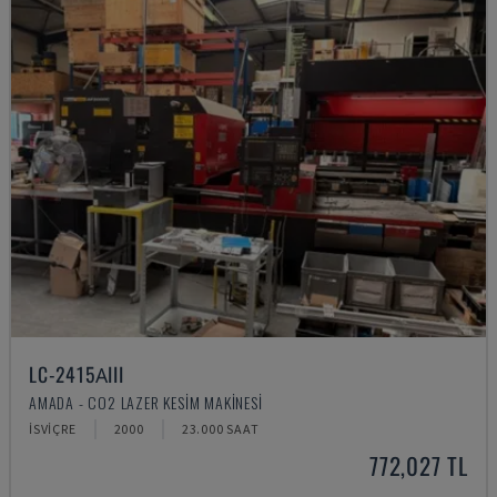
LC-2415ΑIII
AMADA - CO2 LAZER KESIM MAKINESI
İSVIÇRE
2000
23.000 SAAT
772,027 TL