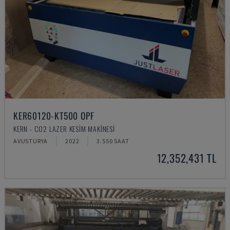
KER60120-KT500 OPF
KERN - CO2 LAZER KESIM MAKINESI
AVUSTURYA
2022
3.550 SAAT
12,352,431 TL