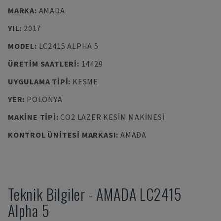
MARKA
:
AMADA
YIL
:
2017
MODEL
:
LC2415 ALPHA 5
ÜRETIM SAATLERI
:
14429
UYGULAMA TIPI
:
KESME
YER
:
POLONYA
MAKINE TIPI
:
CO2 LAZER KESIM MAKINESI
KONTROL ÜNITESI MARKASI
:
AMADA
Teknik Bilgiler
-
AMADA
LC2415
Alpha 5