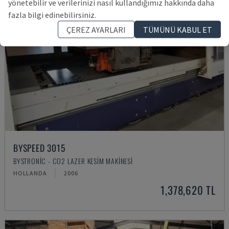
yönetebilir ve verilerinizi nasıl kullandığımız hakkında daha
fazla bilgi edinebilirsiniz.
ÇEREZ AYARLARI
TÜMÜNÜ KABUL ET
BYSPEED 3015
BYSTRONIC - CO2 LAZER KESIM MAKINESI
HOLLANDA
2006
1,378,620 TL