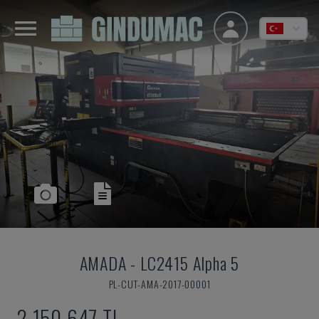
AMADA
-
LC2415 Alpha 5
PL-CUT-AMA-2017-00001
2,150,647 TL