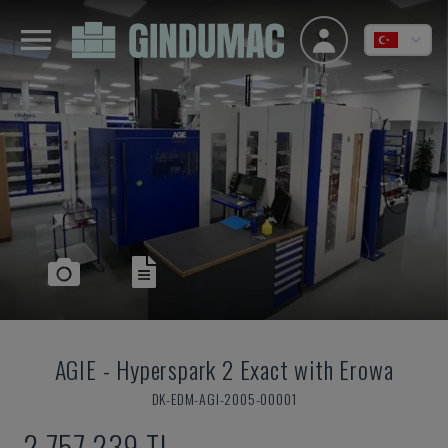
AGIE
-
Hyperspark 2 Exact with Erowa
DK-EDM-AGI-2005-00001
2,757,239 TL