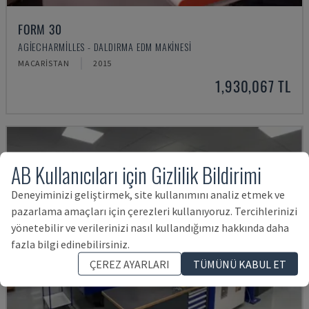
FORM 30
AGIECHARMILLES - DALDIRMA EDM MAKINESI
MACARISTAN
2015
1,930,067 TL
AB Kullanıcıları için Gizlilik Bildirimi
Deneyiminizi geliştirmek, site kullanımını analiz etmek ve
pazarlama amaçları için çerezleri kullanıyoruz. Tercihlerinizi
yönetebilir ve verilerinizi nasıl kullandığımız hakkında daha
fazla bilgi edinebilirsiniz.
ÇEREZ AYARLARI
TÜMÜNÜ KABUL ET