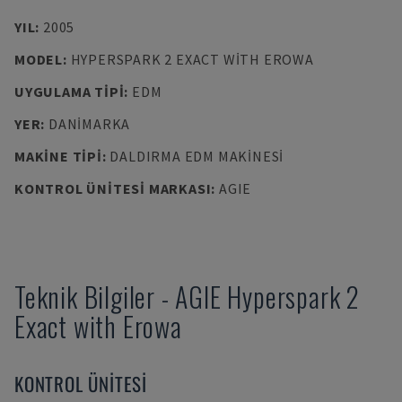
YIL
:
2005
MODEL
:
HYPERSPARK 2 EXACT WITH EROWA
UYGULAMA TIPI
:
EDM
YER
:
DANIMARKA
MAKINE TIPI
:
DALDIRMA EDM MAKINESI
KONTROL ÜNITESI MARKASI
:
AGIE
Teknik Bilgiler
-
AGIE
Hyperspark 2
Exact with Erowa
KONTROL ÜNITESI